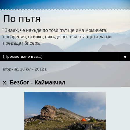
По пътя
"Знаех, че някъде по този път ще има момичета,
прозрения, всичко, някъде по този път щяха да ми
предадат бисера"
▼
вторник, 10 юли 2012 г.
х. Безбог - Каймакчал