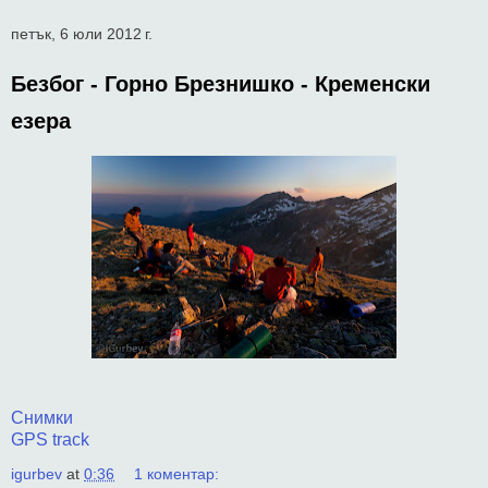
петък, 6 юли 2012 г.
Безбог - Горно Брезнишко - Кременски
езера
Снимки
GPS track
igurbev
at
0:36
1 коментар: