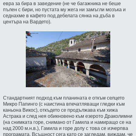
евра за бира в заведение (не че багажника не беше
пълен с бири, но пустата му жега ни замъгли мозъка и
седнахме в кафето под дебелата сянка на дъба в
центъра на Вардето).
Стандартният подход към планината е откъм селцето
Микро Папинго (с наистина впечатляващи гледки към
каньона Викос), откъдето се продължава към хижа
Астрака и след нея обикновено към езерото Драколимни
(на снимката горе, снимано от Гамила и намиращо се на
над 2000 м.н.в.), Гамила и горе долу с това се изчерпва
програмата. Всъщност сега като се загледам, виждам, че