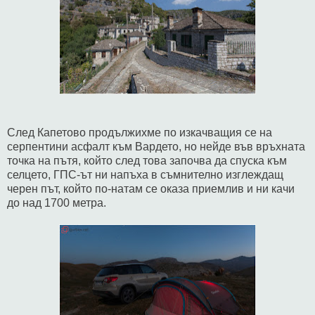
След Кaпетово продължихме по изкачващия се на
серпентини асфалт към Вардето, но нейде във връхната
точка на пътя, който след това започва да спуска към
селцето, ГПС-ът ни напъха в съмнително изглеждащ
черен път, който по-натам се оказа приемлив и ни качи
до над 1700 метра.