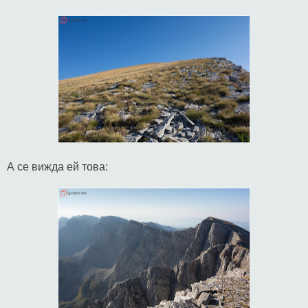
А се вижда ей това: