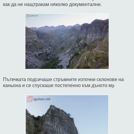
как да не нащтракам няколко документални.
Пътечката подсичаше стръмните източни склонове на
каньона и се спускаше постепенно към дъното му.