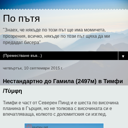
По пътя
"Знаех, че някъде по този път ще има момичета,
прозрения, всичко, някъде по този път щяха да ми
предадат бисера"
▼
четвъртък, 10 септември 2015 г.
Нестандартно до Гамила (2497м) в Тимфи
/Τύμφη
Тимфи е част от Северен Пинд и е шеста по височина
планина в Гърция, но не толкова с височината си е
впечатляваща, колкото с доломитския си изглед.