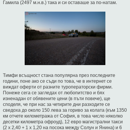
Гамила (2497 м.н.в.) така и си оставаше за по-натам.
Тимфи всъщност стана популярна през последните
години, поне ако се съди по това, че в интернет се
виждат оферти от разните туроператорски фирми.
Понеже сега се загледах от любопитство и бях
изненадан от обявените цени (в пъти повече), ще
споделя, че при нас за четирите дни разходите се
сведоха до около 150 лева за гориво за колата (към 1350
км отчете километража от София, в това число няколко
десетки километра офроуд), 12 евро магистрални такси
(2 х 2,40 + 1 х 1,20 на посока между Солун и Янина) и 6