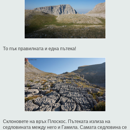
То пък правилната и една пътека!
Склоновете на връх Плоскос. Пътеката излиза на
седловината между него и Гамила. Самата седловина се