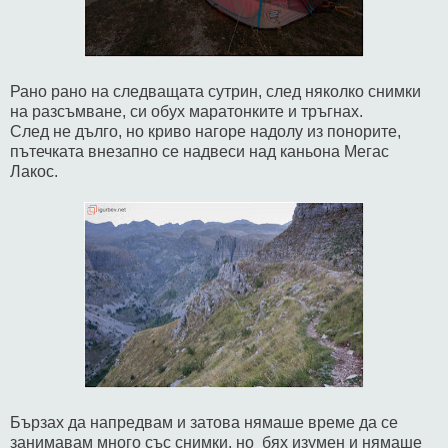
Рано рано на следващата сутрин, след няколко снимки
на разсъмване, си обух маратонките и тръгнах.
След не дълго, но криво нагоре надолу из понорите,
пътечката внезапно се надвеси над каньона Мегас
Лакос.
Бързах да напредвам и затова нямаше време да се
занимавам много със снимки, но бях изумен и нямаше