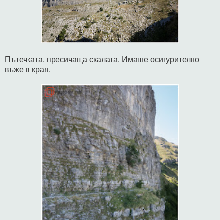
Пътечката, пресичаща скалата. Имаше осигурително
въже в края.