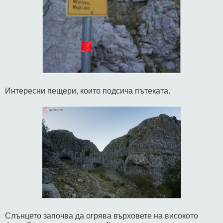
Интересни пещери, които подсича пътеката.
Слънцето започва да огрява върховете на високото