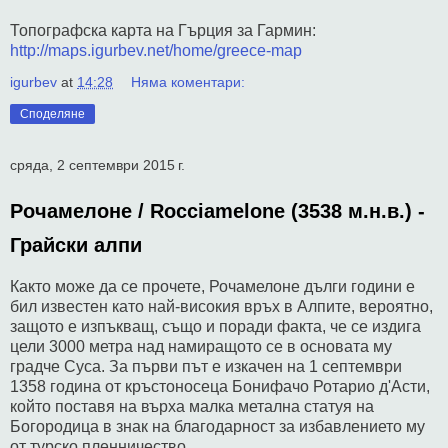
Топографска карта на Гърция за Гармин:
http://maps.igurbev.net/home/greece-map
igurbev
at
14:28
Няма коментари:
Споделяне
сряда, 2 септември 2015 г.
Рочамелоне / Rocciamelone (3538 м.н.в.) -
Грайски алпи
Както може да се прочете, Рочамелоне дълги години е
бил известен като най-високия връх в Алпите, вероятно,
защото е изпъкващ, също и поради факта, че се издига
цели 3000 метра над намиращото се в основата му
градче Суса. За първи път е изкачен на 1 септември
1358 година от кръстоносеца Бонифачо Ротарио д'Асти,
който поставя на върха малка метална статуя на
Богородица в знак на благодарност за избавлението му
от турско пленничество.