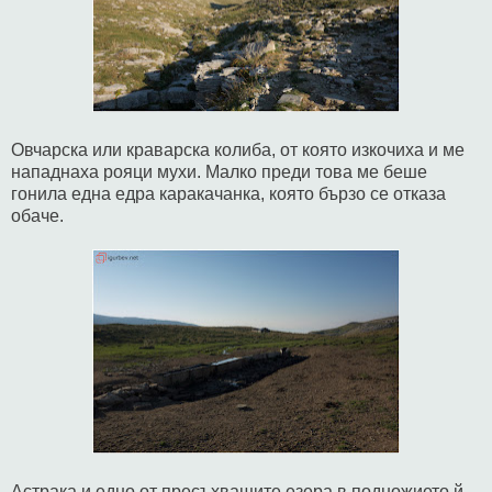
Овчарска или краварска колиба, от която изкочиха и ме
нападнаха рояци мухи. Малко преди това ме беше
гонила една едра каракачанка, която бързо се отказа
обаче.
Астрака и едно от пресъхващите езера в подножието й.