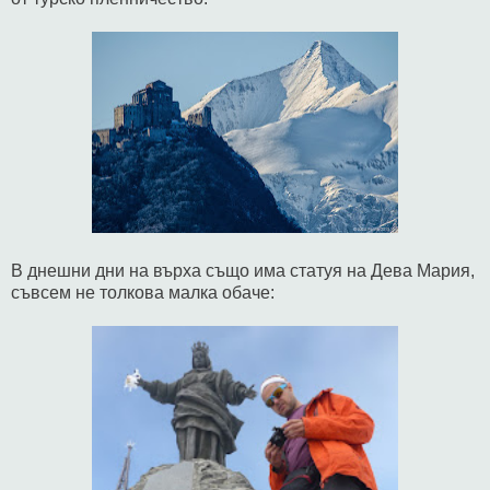
В днешни дни на върха също има статуя на Дева Мария,
съвсем не толкова малка обаче: