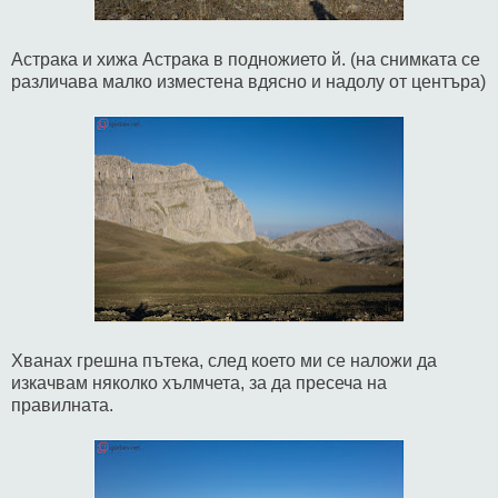
Астрака и хижа Астрака в подножието й. (на снимката се
различава малко изместена вдясно и надолу от центъра)
Хванах грешна пътека, след което ми се наложи да
изкачвам няколко хълмчета, за да пресеча на
правилната.