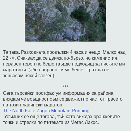
Та така. Разходката продължи 4 часа и нещо. Малко над
22 км. Очаквах да се движа по-бързо, но каменистия,
неравен терен не беше твърде подходящ за ниските ми
маратонки. (абе направо си ме беше страх да не
зеньосам някой глезен)
***
Сега търсейки постфактум информация за района,
виждам че всъщност съм се движил по част от трасето
на този планински маратон:
The North Face Zagori Mountain Running.
Усъмних се още тогава, тъй като виждах оранжевите
точки и стрелки по пътеката из Мегас Лакос.