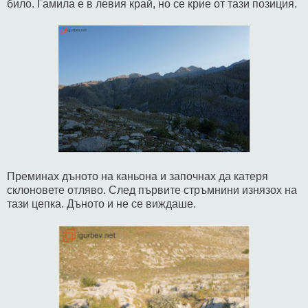
било. Гамила е в левия край, но се крие от тази позиция.
Преминах дъното на каньона и започнах да катеря
склоновете отляво. След първите стръмнини изнязох на
тази цепка. Дъното и не се виждаше.