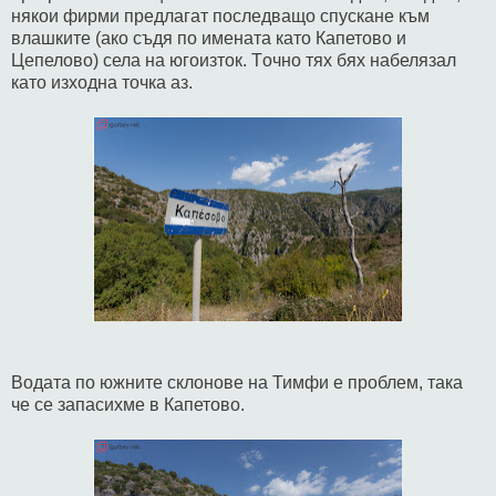
някои фирми предлагат последващо спускане към
влашките (ако съдя по имената като Кaпетово и
Цепелово) села на югоизток. Tочно тях бях набелязал
като изходна точка аз.
Водата по южните склонове на Тимфи е проблем, така
че се запасихме в Капетово.