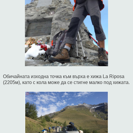
Обичайната изходна точка към върха е хижа La Riposa
(2205м), като с кола може да се стигне малко под хижата.