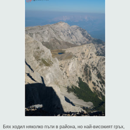
Бях ходил няколко пъти в района, но най-високият гръх,