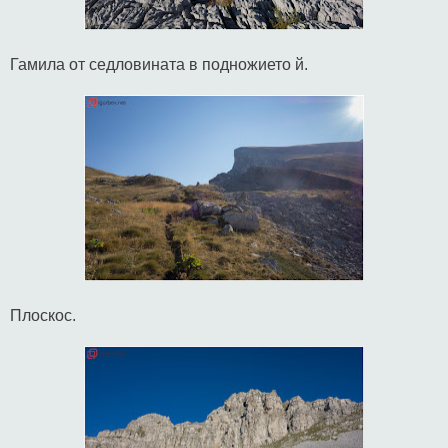
Гамила от седловината в подножието й.
Плоскос.