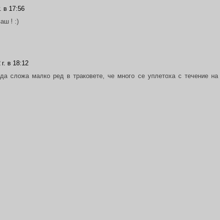
. в 17:56
аш ! :)
г. в 18:12
 да сложа малко ред в траковете, че много се уплетоха с течение на