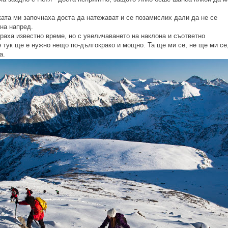
ата ми започнаха доста да натежават и се позамислих дали да не се
на напред.
ираха известно време, но с увеличаването на наклона и съответно
е тук ще е нужно нещо по-дългокрако и мощно. Та ще ми се, не ще ми се
а.