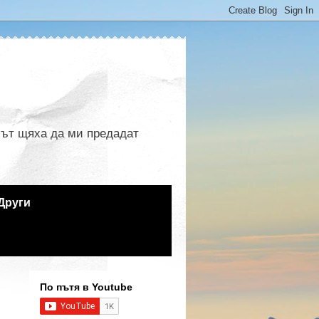
 път щяха да ми предадат
Други
По пътя в Youtube