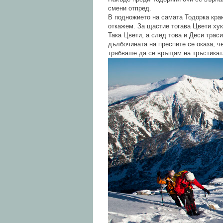
смени отпред.
В подножието на самата Тодорка крак
откажем. За щастие тогава Цвети хук
Така Цвети, а след това и Деси трас
дълбочината на преспите се оказа, ч
трябваше да се връщам на тръстикат