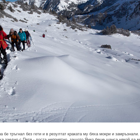
а бе тръгнал без гети и в резултат краката му бяха мокри и замръзнали.
а заедно с Петя - доста неприятно, защото Янко беше шанса някой да м