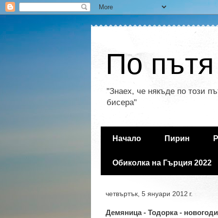
По пътя
"Знаех, че някъде по този п
бисера"
Начало
Пирин
Р
Обиколка на Гърция 2022
четвъртък, 5 януари 2012 г.
Демяница - Тодорка - новогод