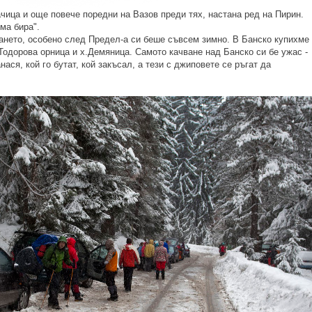
чица и още повече поредни на Вазов преди тях, настана ред на Пирин.
ма бира".
ването, особено след Предел-а си беше съвсем зимно. В Банско купихме
 Тодорова орница и х.Демяница. Самото качване над Банско си бе ужас -
нася, кой го бутат, кой закъсал, а тези с джиповете се ръгат да