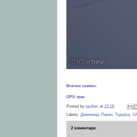
Всички снимк
и
GPS трак
Posted by
igurbev
at
23:18
Labels:
Демяница
,
Пирин
,
Тодорка
,
GP
2 коментара: