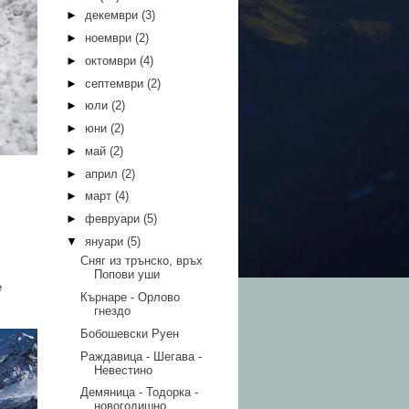
►
декември
(3)
►
ноември
(2)
►
октомври
(4)
►
септември
(2)
►
юли
(2)
►
юни
(2)
►
май
(2)
►
април
(2)
►
март
(4)
►
февруари
(5)
▼
януари
(5)
Сняг из трънско, връх
Попови уши
е
Кърнаре - Орлово
гнездо
Бобошевски Руен
Раждавица - Шегава -
Невестино
Демяница - Тодорка -
новогодишно