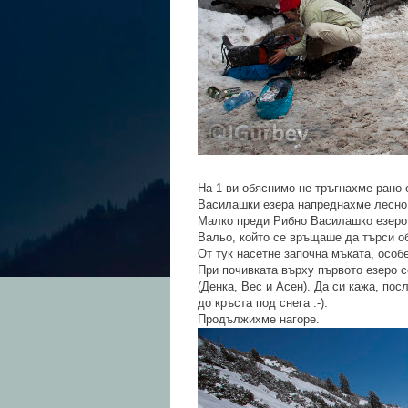
На 1-ви обяснимо не тръгнахме рано о
Василашки езера напреднахме лесно.
Малко преди Рибно Василашко езеро 
Вальо, който се връщаше да търси о
От тук насетне започна мъката, особ
При почивката върху първото езеро с
(Денка, Вес и Асен). Да си кажа, пос
до кръста под снега :-).
Продължихме нагоре.