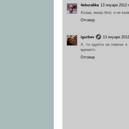
4ebura6ka
13 януари 2012 г
Ахааа, имаш блог, и не казв
Отговор
igurbev
13 януари 2012 
А, то идеята на повече е
времето.
Отговор