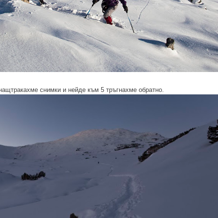
 нащтракахме снимки и нейде към 5 тръгнахме обратно.