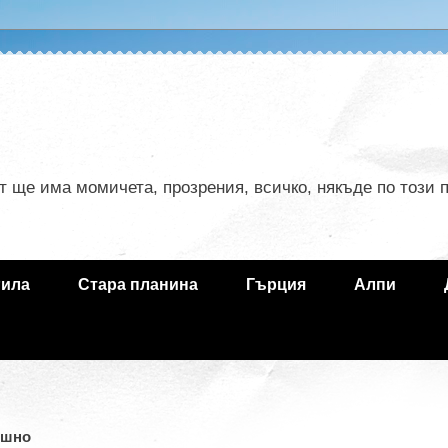
ът ще има момичета, прозрения, всичко, някъде по този
ила
Стара планина
Гърция
Алпи
ишно