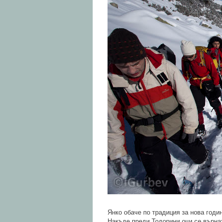
Янко обаче по традиция за нова годин
Накъде преди Тодорини очи се върнах