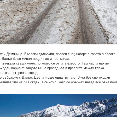
т х.Демяница. Въпреки дълбокия, пресен сняг, нагоре в гората в посока
 Вальо беше минал преди нас и поотъпкал.
пътеката хваща улея, по който се оттича езерото. Там настигнахме
бходен вариант, защото беше пропаднал в преспите между клека.
ено за снегорина отпред.
е събрахме с Вальо, Цвети и още една група от 3-ма без снегоходки
ледните хич не ги виждах, в смисъл, като се обърнех назад все бяха пон