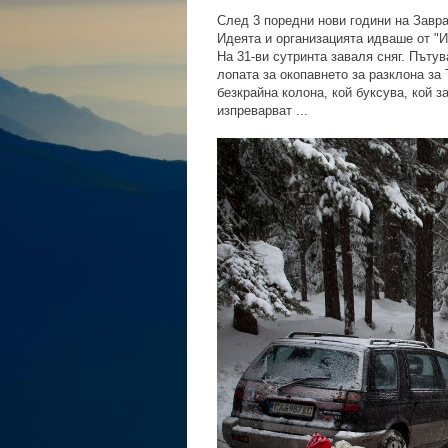
След 3 поредни нови години на Завра
Идеята и организацията идваше от "И
На 31-ви сутринта заваля сняг. Пъту
лопата за окопавнето за разклона за
безкрайна колона, кой буксува, кой за
изпреварват ...