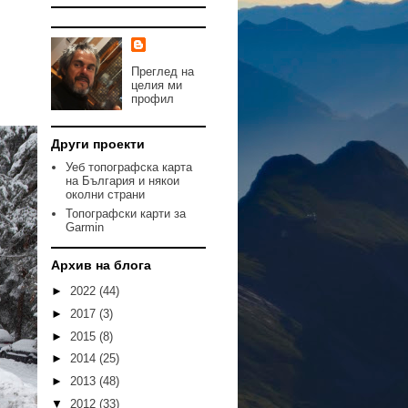
Преглед на
целия ми
профил
Други проекти
Уеб топографска карта
на България и някои
околни страни
Топографски карти за
Garmin
Архив на блога
►
2022
(44)
►
2017
(3)
►
2015
(8)
►
2014
(25)
►
2013
(48)
▼
2012
(33)