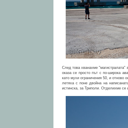
След това хванахме "магистралата" з
оказа се просто път с по-широка ав
като мухи ограничения 50, и отново 
летяха с поне двойна на написанат
истинска, за Триполи. Отделихме се 