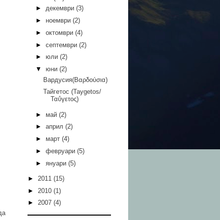
►
декември
(3)
►
ноември
(2)
►
октомври
(4)
►
септември
(2)
►
юли
(2)
▼
юни
(2)
Вардусия(Βαρδούσια)
Тайгетос (Taygetos/
Ταΰγετος)
►
май
(2)
►
април
(2)
►
март
(4)
►
февруари
(5)
►
януари
(5)
►
2011
(15)
►
2010
(1)
►
2007
(4)
да