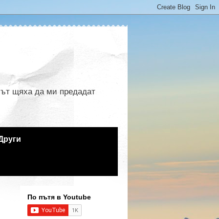
 път щяха да ми предадат
Други
По пътя в Youtube