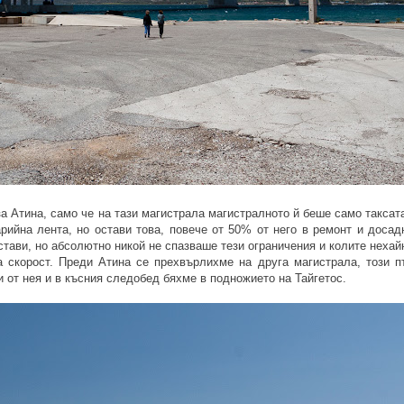
а Атина, само че на тази магистрала магистралното й беше само таксата
арийна лента, но остави това, повече от 50% от него в ремонт и досад
остави, но абсолютно никой не спазваше тези ограничения и колите нехай
а скорост. Преди Атина се прехвърлихме на друга магистрала, този п
и от нея и в късния следобед бяхме в подножието на Тайгетос.