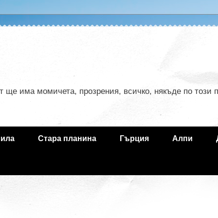
ът ще има момичета, прозрения, всичко, някъде по този
ила
Стара планина
Гърция
Алпи