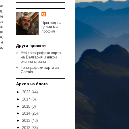
ка
д.
ме
рз
Преглед на
се
целия ми
профил
да
а,
 е
Други проекти
а,
Уеб топографска карта
на България и някои
околни страни
Топографски карти за
Garmin
Архив на блога
►
2022
(44)
►
2017
(3)
►
2015
(8)
►
2014
(25)
►
2013
(48)
▼
2012
(33)