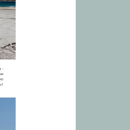
 -
ни
но
ът