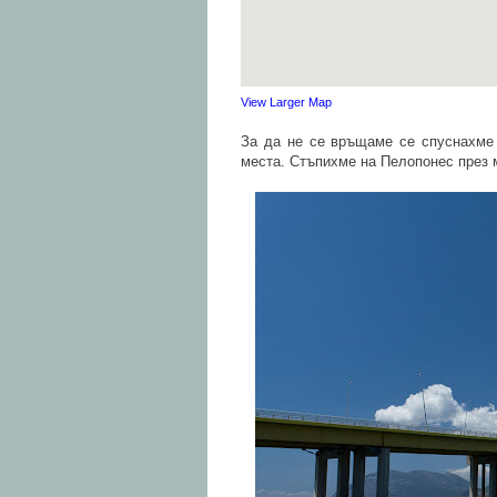
View Larger Map
За да не се връщаме се спуснахме 
места. Стъпихме на Пелопонес през 