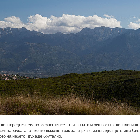
 по поредния силно серпентинест път към вътрешността на планинат
ем на хижата, от която имахме трак за върха с изненадващото име Све
рзо на небето, духаше брутално.