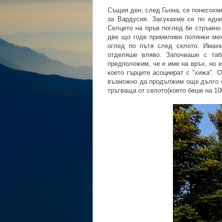
Същия ден, след Гьона, се понесохме
за Вардусия. Засукахме се по едн
Селцето на пръв поглед бе стръмно 
две що годе приемливи полянки меж
оглед по пътя след селото. Имахм
отделяше вляво. Започваше с таб
предположим, че е име на връх, но 
което гърците асоциират с "хижа". 
възможно да продължим още дълго по
тръгваща от селото(което беше на 10