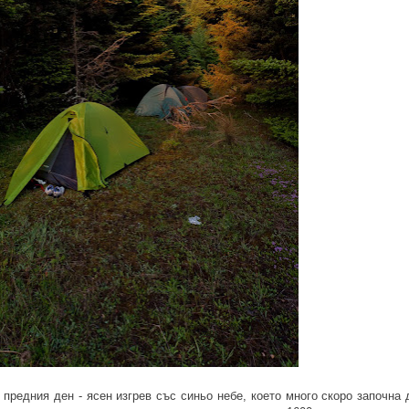
 предния ден - ясен изгрев със синьо небе, което много скоро започна 