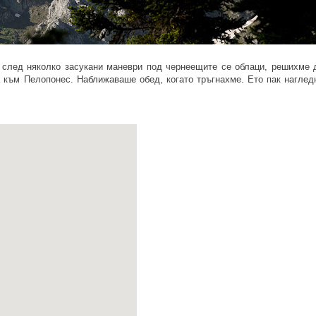
о след няколко засукани маневри под чернеещите се облаци, решихме 
 към Пелопонес. Наближаваше обед, когато тръгнахме. Ето пак наглед