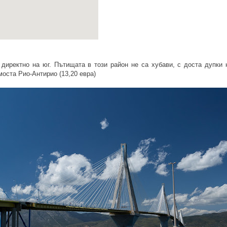
директно на юг. Пътищата в този район не са хубави, с доста дупки 
моста Рио-Антирио (13,20 евра)