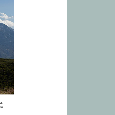
а.
ти