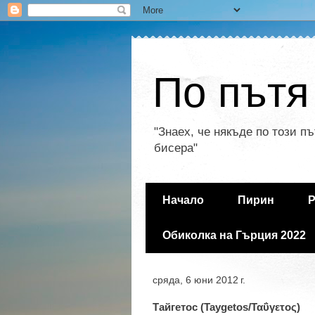
По пътя
"Знаех, че някъде по този п
бисера"
Начало
Пирин
Р
Обиколка на Гърция 2022
сряда, 6 юни 2012 г.
Тайгетос (Taygetos/Ταΰγετος)