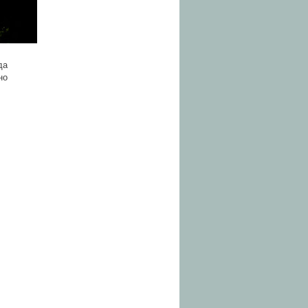
да
но