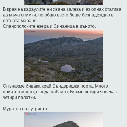
В края на караулите ни хвана залеза и аз опнах статива
да мъча снимки, но общо взето беше безнадеждно в
лятната мараня.
Спанополските езера и Синаница в дъното.
Опънахме бивака край Бъндеришка порта. Много
приятно място, с вода наблизо. Бяхме четири човека с
четири палатки.
Муратов на сутринта.