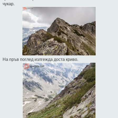
чукар.
На пръв поглед излгежда доста криво.