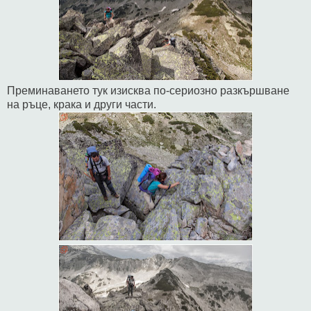
Преминаването тук изисква по-сериозно разкършване
на ръце, крака и други части.