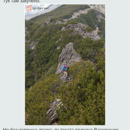
Тук там закучено.
Но без излишна драма, пътеката подсича Василашки