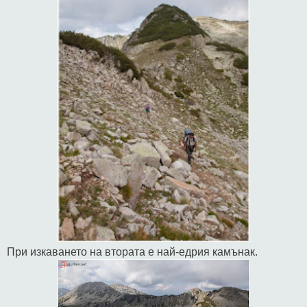
При изкаването на втората е най-едрия камънак.