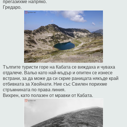
прегазихме напряко.
Гредаро.
Тълпите туристи горе на Кабата се виждаха и чуваха
отдалече. Вальо като най-мъдър и опитен се изнесе
встрани, за да може да си скрие раницата някъде край
отбивката за Хвойнати. Ние със Свилен порихме
стръмнината по права линия.
Вихрен, като полазен от мравки от Кабата.