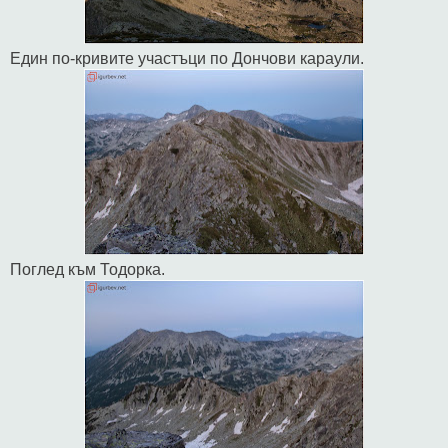
Един по-кривите участъци по Дончови караули.
Поглед към Тодорка.