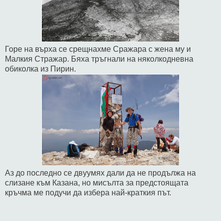
Горе на върха се срещнахме Сражара с жена му и
Малкия Стражар. Бяха тръгнали на няколкодневна
обиколка из Пирин.
Аз до последно се двуумях дали да не продължа на
слизане към Казана, но мисълта за предстоящата
кръчма ме подучи да избера най-краткия път.