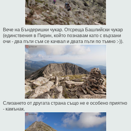
Вече на Бъндеришки чукар. Отсреща Башлийски чукар
(единствения в Пирин, който познавам като с вързани
очи - два пъти съм се качвал и двата пъти по тъмно :-)).
Слизането от другата страна също не е особено приятно
- камънак.