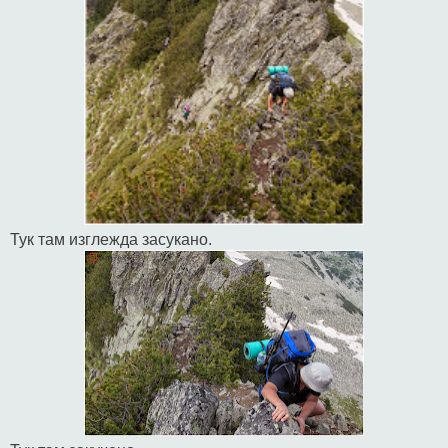
Тук там изглежда засукано.