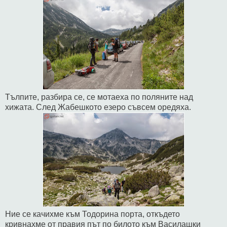
Тълпите, разбира се, се мотаеха по поляните над
хижата. След Жабешкото езеро съвсем оредяха.
Ние се кaчихме към Тодорина порта, откъдето
кривнахме от правия път по билото към Василашки