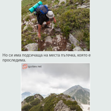
Но си има подсичаща на места пътечка, която е
проследима.