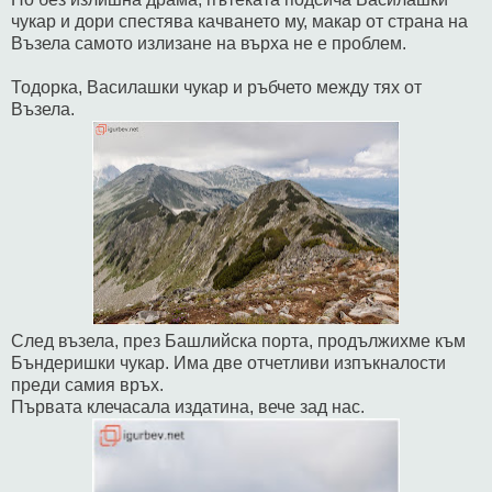
чукар и дори спестява качването му, макар от страна на
Възела самото излизане на върха не е проблем.
Тодорка, Василашки чукар и ръбчето между тях от
Възела.
След възела, през Башлийска порта, продължихме към
Бъндеришки чукар. Има две отчетливи изпъкналости
преди самия връх.
Първата клечасала издатина, вече зад нас.