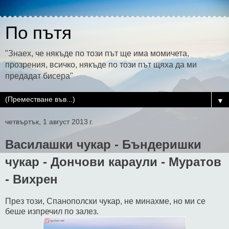
По пътя
"Знаех, че някъде по този път ще има момичета,
прозрения, всичко, някъде по този път щяха да ми
предадат бисера"
▼
четвъртък, 1 август 2013 г.
Василашки чукар - Бъндеришки
чукар - Дончови караули - Муратов
- Вихрен
През този, Спанополски чукар, не минахме, но ми се
беше изпречил по залез.