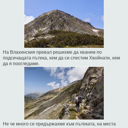
На Влахинския превал решихме да хванем по
подсичащата пътека, хем да си спестим Хвойнати, хем
да я поогледаме.
Не че много се придържахме към пътеката, на места