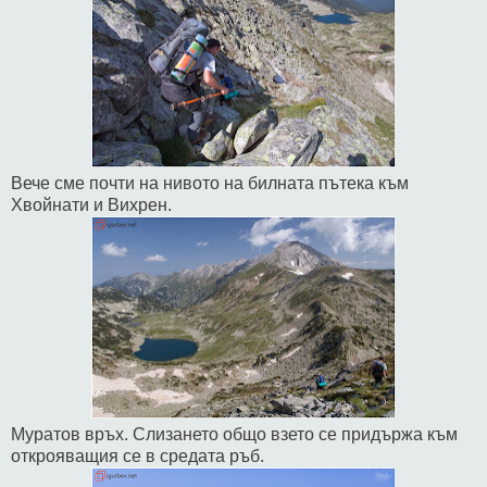
Вече сме почти на нивото на билната пътека към
Хвойнати и Вихрен.
Муратов връх. Слизането общо взето се придържа към
открояващия се в средата ръб.