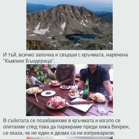
И тъй, всичко започна и свърши с кръчмата, наречена
"Къмпинг Бъндерица".
В съботата се позабавихме в кръчмата и когато се
опитахме след това да паркираме преди хижа Вихрен,
се оказа, че не един и двама са ни изпреварили.