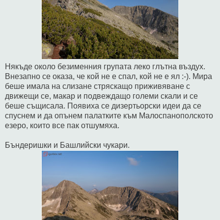
Някъде около безименния групата леко глътна въздух.
Внезапно се оказа, че кой не е спал, кой не е ял :-). Мира
беше имала на слизане стряскащо приживяване с
движещи се, макар и подвеждащо големи скали и се
беше същисала. Появиха се дизертьорски идеи да се
спуснем и да опънем палатките към Малоспанополското
езеро, които все пак отшумяха.
Бъндеришки и Башлийски чукари.