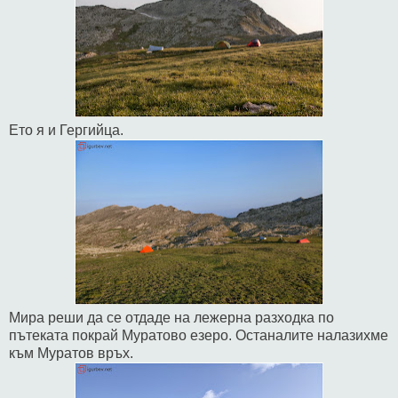
Ето я и Гергийца.
Мира реши да се отдаде на лежерна разходка по
пътеката покрай Муратово езеро. Останалите налазихме
към Муратов връх.