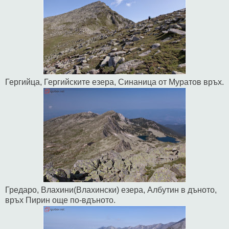
Гергийца, Гергийските езера, Синаница от Муратов връх.
Гредаро, Влахини(Влахински) езера, Албутин в дъното,
връх Пирин още по-вдъното.