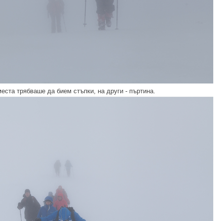
еста трябваше да бием стъпки, на други - пъртина.