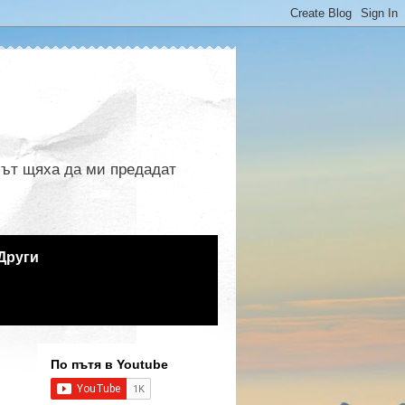
 път щяха да ми предадат
Други
По пътя в Youtube