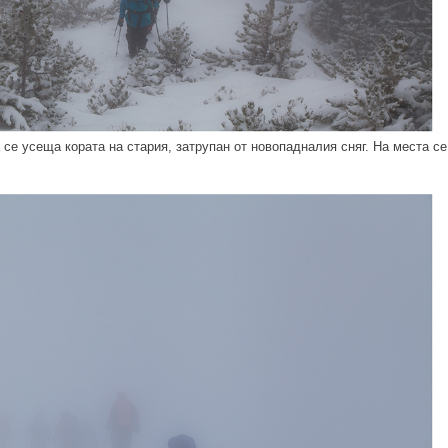
 се усеща кората на стария, затрупан от новопадналия сняг. На места се