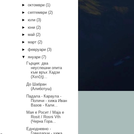
►
октомври
(1)
►
септември
(2)
►
юли
(3)
►
юни
(2)
►
май
(2)
►
март
(2)
►
февруари
(3)
▼
януари
(7)
Гърция: два
неуспешни опита
към връх Хадзи
(Χατζή)...
До Шабран
(Алиботуш)
Падала - Караула -
Поличи - хижа Иван
Вазов - Кали...
Мая е Росит / Maja e
Rosit / Rosni Vth
(Черна Гора...
Еднодневно -
Говедарци - хижа