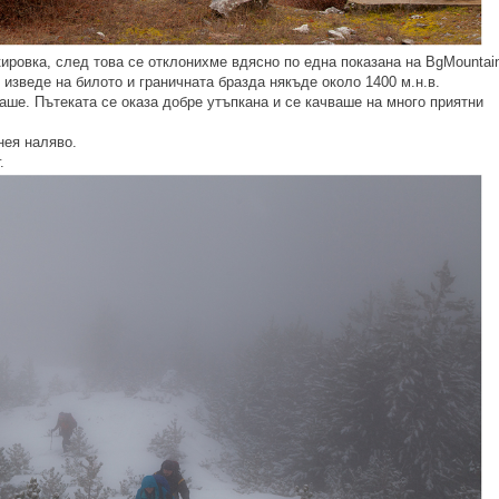
ировка, след това се отклонихме вдясно по една показана на BgMountai
 изведе на билото и граничната бразда някъде около 1400 м.н.в.
ше. Пътеката се оказа добре утъпкана и се качваше на много приятни
нея наляво.
.