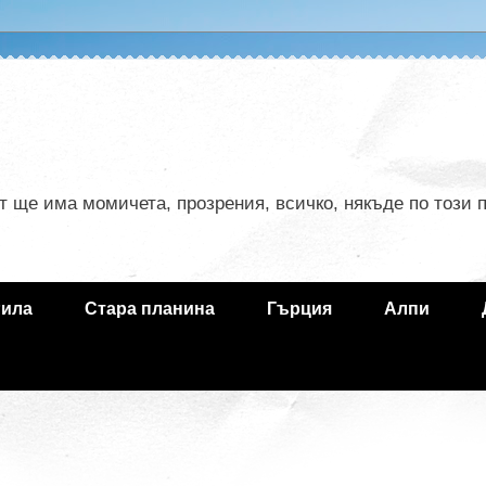
ът ще има момичета, прозрения, всичко, някъде по този
ила
Стара планина
Гърция
Алпи