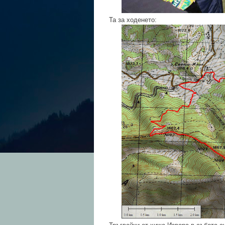
Та за ходенето: