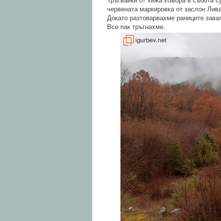
Тръгвайки от хижа Извора в събота с
червената маркировка от заслон Лив
Докато разтоварвахме раниците завал
Все пак тръгнахме.