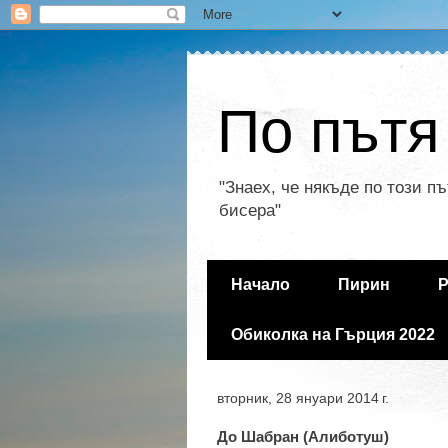
По пътя
"Знаех, че някъде по този п
бисера"
Начало
Пирин
Р
Обиколка на Гърция 2022
вторник, 28 януари 2014 г.
До Шабран (Алиботуш)