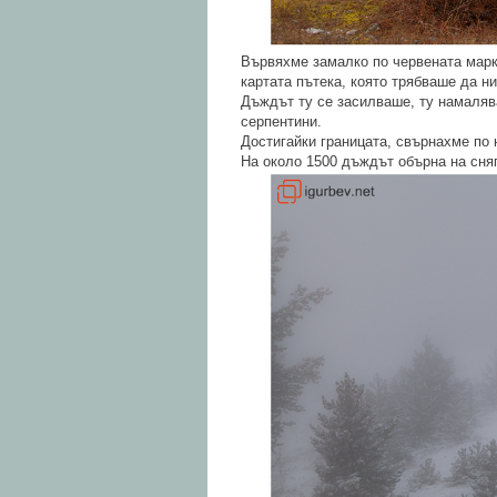
Вървяхме замалко по червената марк
картата пътека, която трябваше да ни
Дъждът ту се засилваше, ту намалява
серпентини.
Достигайки границата, свърнахме по 
На около 1500 дъждът обърна на сняг