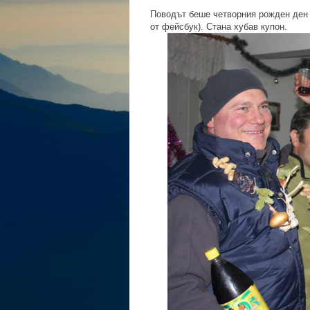
Поводът беше четворния рожден ден н
от фейсбук). Стана хубав купон.