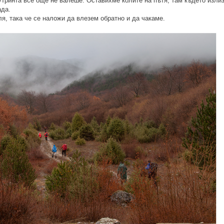
утринта все още не валеше. Оставихме колите на пътя, там където изли
ада.
я, така че се наложи да влезем обратно и да чакаме.