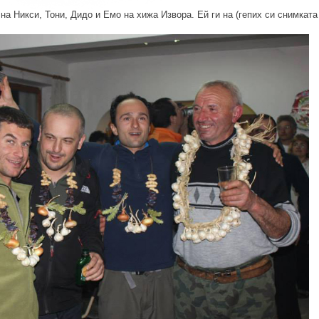
а Никси, Тони, Дидо и Емо на хижа Извора. Ей ги на (гепих си снимката