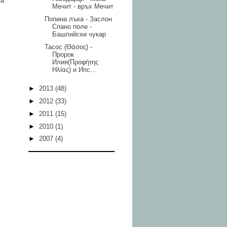
за
Мечит - връх Мечит
Попина лъка - Заслон
Спано поле -
Башлийски чукар
Тасос (Θάσος) -
Пророк
Илия(Προφήτης
Ηλίας) и Ипс...
►
2013
(48)
►
2012
(33)
►
2011
(15)
►
2010
(1)
►
2007
(4)