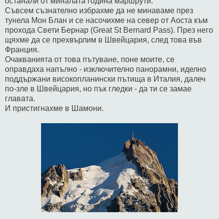
останали от миналата година маршрути.
Съвсем съзнателно избрахме да не минаваме през
тунела Мон Блан и се насочихме на север от Аоста към
прохода Свети Бернар (Great St Bernard Pass). През него
щяхме да се прехвърлим в Швейцария, след това във
Франция.
Очакванията от това пътуване, поне моите, се
оправдаха напълно - изключително панорамни, иделно
поддържани високопланински пътища в Италия, далеч
по-зле в Швейцария, но пък гледки - да ти се замае
главата.
И пристигнахме в Шамони.