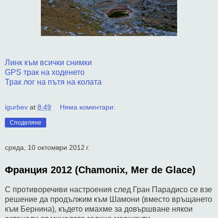
Линк към всички снимки
GPS трак на ходенето
Трак лог на пътя на колата
igurbev
at
8:49
Няма коментари:
Споделяне
сряда, 10 октомври 2012 г.
Франция 2012 (Chamonix, Mer de Glace)
С противоречиви настроения след Гран Парадисо се взе
решение да продължим към Шамони (вместо връщането
към Бернина), където имахме за довършване някои