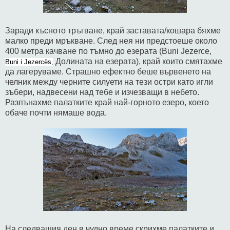
Заради късното тръгване, край заставата/кошара бяхме
малко преди мръкване. След нея ни предстоеше около
400 метра качване по тъмно до езерата (Buni Jezerce,
Долината на езерата), край които смятахме
Buni i Jezercës,
да лагеруваме. Страшно ефектно беше вървенето на
челник между черните силуети на тези остри като игли
зъбери, надвесени над тебе и изчезващи в небето.
Разпънахме палатките край най-горното езеро, което
обаче почти нямаше вода.
На следващия ден в чудно време скрихме палатките и