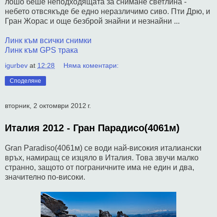
лошо беше неподходящата за снимане светлина -
небето отвсякъде бе едно неразличимо сиво. Пти Дрю, и
Гран Жорас и още безброй знайни и незнайни ...
Линк към всички снимки
Линк към GPS трака
igurbev
at
12:28
Няма коментари:
Споделяне
вторник, 2 октомври 2012 г.
Италия 2012 - Гран Парадисо(4061м)
Gran Paradiso(4061м) се води най-високия италиански
връх, намиращ се изцяло в Италия. Това звучи малко
странно, защото от пограничните има не един и два,
значително по-високи.