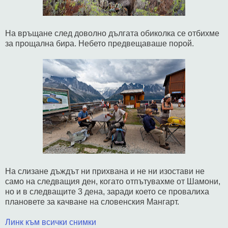
На връщане след доволно дългата обиколка се отбихме
за прощална бира. Небето предвещаваше порой.
На слизане дъждът ни прихвана и не ни изостави не
само на следващия ден, когато отпътувахме от Шамони,
но и в следващите 3 дена, заради което се провалиха
плановете за качване на словенския Мангарт.
Линк към всички снимки