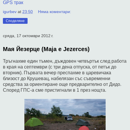
GPS трак
igurbev
at
23:50
Няма коментари:
Споделяне
сряда, 17 октомври 2012 г.
Мая Йезерце (Maja e Jezerces)
Тръгнахме един тъмен, дъждовен четвъртък след работа
в края на септември (с три дена отпуска, от петък до
вторник). Първата вечер преспахме в царевичака
близост до Крушевац, набелязан със съвременни
средства за ориентиране още предварително от Дидо.
Според ГПС-а сме пристигнали в 1 през нощта.