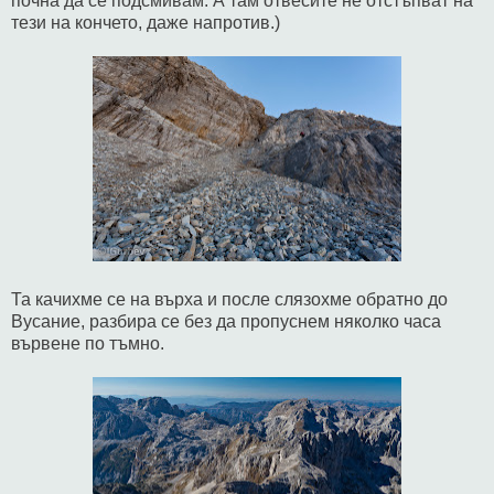
почна да се подсмивам. А там отвесите не отстъпват на
тези на кончето, даже напротив.)
Та качихме се на върха и после слязохме обратно до
Вусание, разбира се без да пропуснем няколко часа
вървене по тъмно.