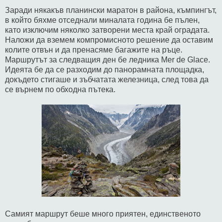
Заради някакъв планински маратон в района, къмпингът,
в който бяхме отседнали миналата година бе пълен,
като изключим няколко затворени места край оградата.
Наложи да вземем компромисното решение да оставим
колите отвън и да пренасяме багажите на ръце.
Маршрутът за следващия ден бе ледника Mer de Glace.
Идеята бе да се разходим до панорамната площадка,
докъдето стигаше и зъбчатата железница, след това да
се върнем по обходна пътека.
Самият маршрут беше много приятен, единственото