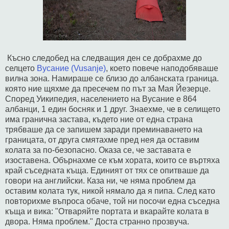
Късно следобед на следващия ден се добрахме до
селцето
Вусание (Vusanje)
, което повече наподобяваше
вилна зона. Намираше се близо до албанската граница.
която ние щяхме да пресечем по път за Мая Йезерце.
Според Уикипедия, населението на Вусание е 864
албанци, 1 един босняк и 1 друг. Знаехме, че в селището
има гранична застава, където ние от една страна
трябваше да се запишем заради преминаването на
границата, от друга смятахме пред нея да оставим
колата за по-безопасно. Оказа се, че заставата е
изоставена. Обърнахме се към хората, които се въртяха
край съседната къща. Единият от тях се опитваше да
говори на английски. Каза ни, че няма проблем да
оставим колата тук, никой нямало да я пипа. След като
повторихме въпроса обаче, той ни посочи една съседна
къща и вика: "Отваряйте портата и вкарайте колата в
двора. Няма проблем." Доста странно прозвуча.