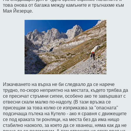
това онова от багажа между камъните и тръгнахме към
Мая Йезерце.
Изкачването на върха не би следвало да се нарече
трудно, по-скоро неприятно на местата, където трябва да
се пресичат стръмни сипеи, особено ако те завършват с
отвесни скали малко по-надолу. (В тази връзка се
присещам за това колко се изприказва за "опасната"
подсичаща пътека на Кутело - ако я сравня с движещите
се под краката ти ронляци, на места без да има нищо
стабилно наоколо, за което да се хванеш, няма как да не