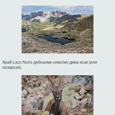
Край Lacs Noirs дебнахме няколко диви кози (или
козирози).