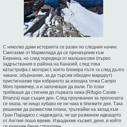
С няколко думи историята се разви по следния начин:
Смятахме от Мармолада да се прехвърлим към
Бернина, но след поредица от малшансове (първо
задръствания в района на Каназей, след това
катастрофа с моторист, която блокира пътя та след дълго
чакане, обърнахме, за да търсим обходен маршрут)
пристигнахме при избраното за изходна точка Campo
Moro привечер, а и започваше да вали. По план
трябваше да стигнем до първата хижа (Rifugio Carate -
Brianza) още същия ден. След проучвания за прогнозата
се оказа, че нищо хубаво не ни чака в близките дни. Така
решихме да разместим плана, тръгвайки на запад към
Гран Парадисо с надеждата, че ще разминем идващото
от Англия лошо време. Извадихме късмет, деня, в който
се качихме беше страхотен.