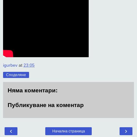
igurbev
at
23:05
Споделяне
Няма коментари:
Публикуване на коментар
‹
›
Начална страница