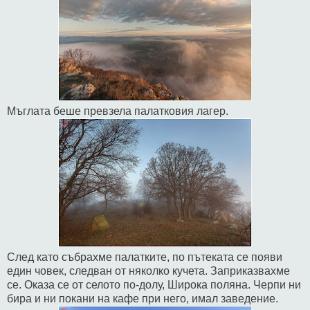
Мъглата беше превзела палатковия лагер.
След като събрахме палатките, по пътеката се появи
един човек, следван от няколко кучета. Заприказвахме
се. Оказа се от селото по-долу, Широка поляна. Черпи ни
бира и ни покани на кафе при него, имал заведение.