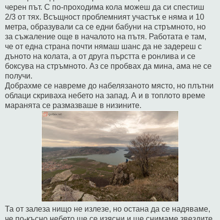
черен път. С по-проходима кола можеш да си спестиш
2/3 от тях. Всъщност проблемният участък е няма и 10
метра, образували са се едни бабуни на стръмното, но
за съжаление още в началото на пътя. Работата е там,
че от една страна почти нямаш шанс да не задереш с
дъното на колата, а от друга пърстта е ронлива и се
боксува на стръмното. Аз се пробвах да мина, ама не се
получи.
Добрахме се навреме до набелязаното място, но плътни
облаци скриваха небето на запад. А и в топлото време
маранята се размазваше в низините.
Та от залеза нищо не излезе, но остана да се надяваме,
че по-късно небето ще се изясни и ще снимаме звездите.