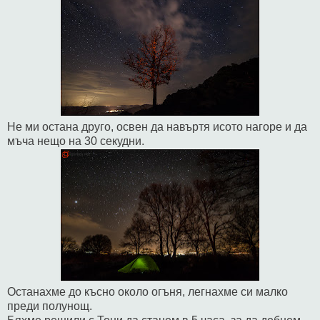
Не ми остана друго, освен да навъртя исото нагоре и да
мъча нещо на 30 секудни.
Останахме до късно около огъня, легнахме си малко
преди полунощ.