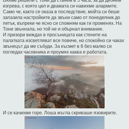
Бяхме решили с Тони да станем в 5 часа, за да дебнем
изгрева, с която цел и двамата си навихме алармите.
Само че, както се оказа в последствие, мойта си беше
запазила настройките да звъни само от понеделник до
петък, въпреки че ясно си спомням как ги променях. На
Тони звъннала, но той не и обърнал внимание.
И призори виждах в просъницата как стените на
палатката изсветляват все повече, но спокойно си чаках
звънецът да ме събуди. За късмет в 6 без малко си
погледах часовника и проумях каква е работата.
И се качихме горе. Лоша мъгла скриваше язовирите.