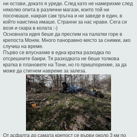
ни остави, докато я уреди. След като не намерихме след
няколко опита в различни магази, които той ни
посочваше, накрая сам тръгна и ни заведе в един, в
който наистина имаше. Странни за нас нрави. Сега си
возя и скара в колата :-)
Основната идея беше да преспим на палатки горе в
крепоста Моняк. Много панорамно място за снимки, ако
случиш на време.
Първо се впуснахме в една кратка разходка по
отсрешните баири. Тя разходката не беше толкова
кратка в плановете на Тони, но го пришпорихме, за да
може да стигнем навреме за залеза.
От асфалта до самата крепост се върви около 3 км по