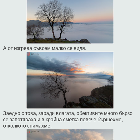
А от изгрева съвсем малко се видя.
Заедно с това, заради влагата, обективите много бързо
се запотяваха и в крайна сметка повече бършехме,
отколкото снимахме.