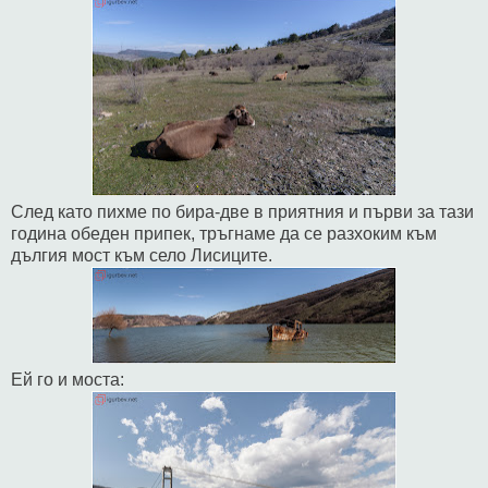
След като пихме по бира-две в приятния и първи за тази
година обеден припек, тръгнаме да се разхоким към
дългия мост към село Лисиците.
Ей го и моста: