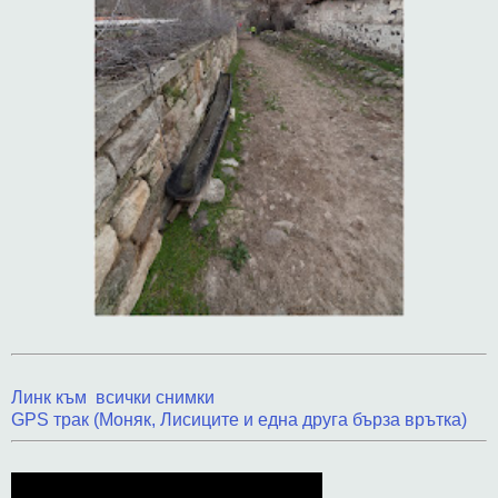
Линк към всички снимки
GPS трак (Моняк, Лисиците и една друга бърза врътка)