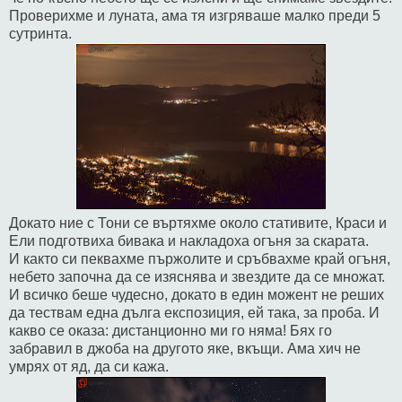
Проверихме и луната, ама тя изгряваше малко преди 5
сутринта.
Докато ние с Тони се въртяхме около стативите, Краси и
Ели подготвиха бивака и накладоха огъня за скарата.
И както си пеквахме пържолите и сръбвахме край огъня,
небето започна да се изяснява и звездите да се множат.
И всичко беше чудесно, докато в един можент не реших
да тествам една дълга експозиция, ей така, за проба. И
какво се оказа: дистанционно ми го няма! Бях го
забравил в джоба на другото яке, вкъщи. Ама хич не
умрях от яд, да си кажа.