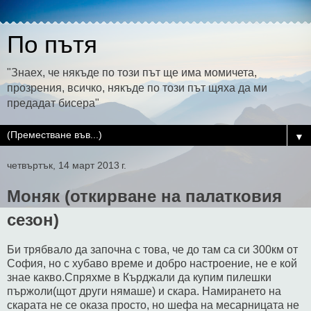
По пътя
"Знаех, че някъде по този път ще има момичета,
прозрения, всичко, някъде по този път щяха да ми
предадат бисера"
▼
четвъртък, 14 март 2013 г.
Моняк (откирване на палатковия
сезон)
Би трябвало да започна с това, че до там са си 300км от
София, но с хубаво време и добро настроение, не е кой
знае какво.Спряхме в Кърджали да купим пилешки
пържоли(щот други нямаше) и скара. Намирането на
скарата не се оказа просто, но шефа на месарницата не