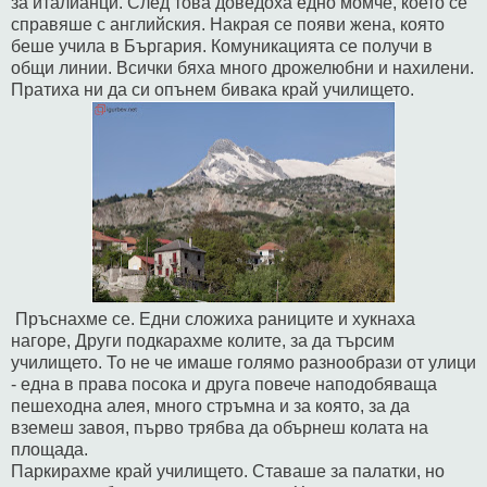
за италианци. След това доведоха едно момче, което се
справяше с английския. Накрая се появи жена, която
беше учила в Бъргария. Комуникацията се получи в
общи линии. Всички бяха много дрожелюбни и нахилени.
Пратиха ни да си опънем бивака край училището.
Пръснахме се. Едни сложиха раниците и хукнаха
нагоре, Други подкарахме колите, за да търсим
училището. То не че имаше голямо разнообрази от улици
- една в права посока и друга повече наподобяваща
пешеходна алея, много стръмна и за която, за да
вземеш завоя, първо трябва да обърнеш колата на
площада.
Паркирахме край училището. Ставаше за палатки, но