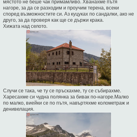
мястото не беше чак примамливо. Хванахме пътя
нагоре, за да се разходим и проучим терена, всеки
според възможностите си. Аз куцуках по сандалки, ако не
друго, за да проверя как ще се държи крака.
Хижата над селото.
Случи се така, че ту се пръскахме, ту се събирахме.
Харесахме си чудна полянка за бивак по-нагоре.Малко
по малко, виейки се по пътя, навъртяхме колометраж и
денивелация.