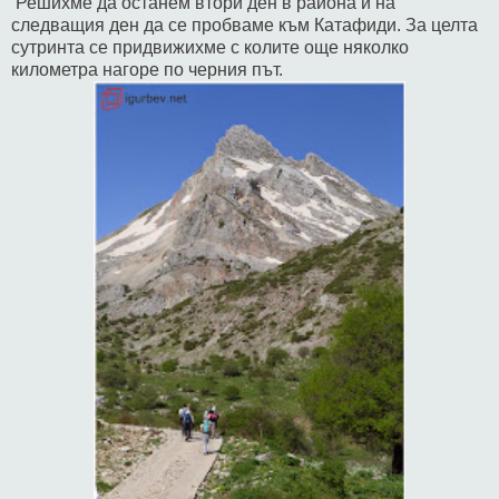
Решихме да останем втори ден в района и на
следващия ден да се пробваме към Катафиди. За целта
сутринта се придвижихме с колите още няколко
километра нагоре по черния път.