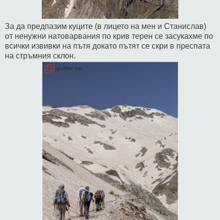
За да предпазим куците (в лицето на мен и Станислав)
от ненужни натоварвания по крив терен се засукахме по
всички извивки на пътя докато пътят се скри в преспата
на стръмния склон.