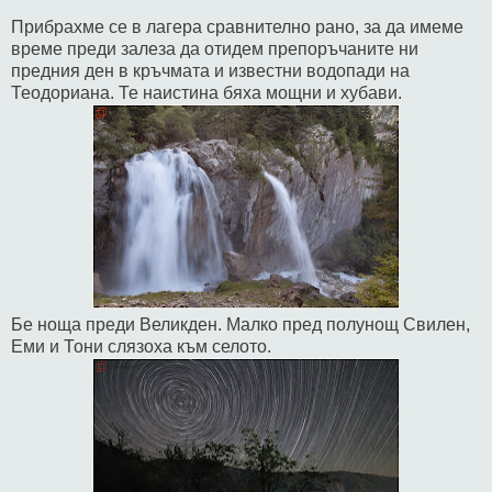
Прибрахме се в лагера сравнително рано, за да имеме
време преди залеза да отидем препоръчаните ни
предния ден в кръчмата и известни водопади на
Теодориана. Те наистина бяха мощни и хубави.
Бе ноща преди Великден. Малко пред полунощ Свилен,
Еми и Тони слязоха към селото.