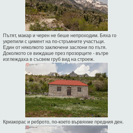
Пътят, макар и черен не беше непроходим. Бяха го
укрепили с цимент на по-стръмните участъци.
Един от няколкото заключени заслони по пътя.
Доколкото се виждаше през прозорците - вътре
изглеждаха в съсвем груб вид на строеж.
Криакорас и реброто, по-което вървяхме предния ден.