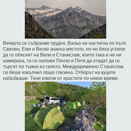
Вечерта се събрахме трудно. Вальо ни настигна по пътя.
Свилен, Еми и Веско знаеха мястото, но не бяха успели
да го обяснят на Вили и Станислав, които така и не ни
намериха, та се наложи Пенчо и Петя да отидат да ги
търсят по тъмно из селото. Междувременно Станислав
си беше изкълчил лошо глезена. Отборът на куците
набъбваше. Тони изкочи от храстите по някое време.