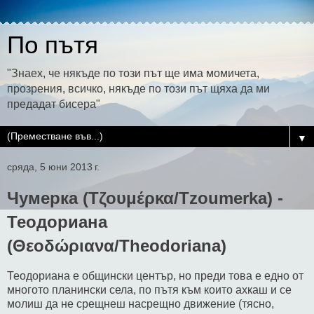
По пътя
"Знаех, че някъде по този път ще има момичета,
прозрения, всичко, някъде по този път щяха да ми
предадат бисера"
▼
сряда, 5 юни 2013 г.
Чумерка (Τζουμέρκα/Tzoumerka) -
Теодориана
(Θεοδώριανα/Theodoriana)
Теодориана е общински център, но преди това е едно от
многото планински села, по пътя към които ахкаш и се
молиш да не срещнеш насрещно движение (тясно,