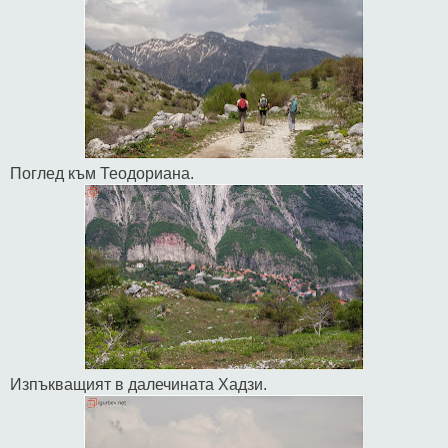
Поглед към Теодориана.
Изпъкващият в далечината Хадзи.