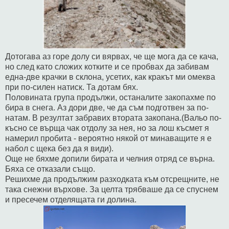
Дотогава аз горе долу си вярвах, че ще мога да се кача,
но след като сложих котките и се пробвах да забивам
една-две крачки в склона, усетих, как кракът ми омеква
при по-силен натиск. Та дотам бях.
Половината група продължи, останалите закопахме по
бира в снега. Аз дори две, че да съм подготвен за по-
натам. В резултат забравих втората закопана.(Вальо по-
късно се върща чак отдолу за нея, но за лош късмет я
намерил пробита - вероятно някой от минаващите я е
набол с щека без да я види).
Още не бяхме допили бирата и челния отряд се върна.
Бяха се отказали също.
Решихме да продължим разходката към отсрещните, не
така снежни върхове. За целта трябваше да се спуснем
и пресечем отделящата ги долина.