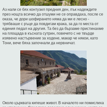
Аз нали се бях контузил предния ден, пък надеждите
през нощта всичко да отшуми не се оправдаха, после се
оказа, че дори шофирането няма да ми е лесно -
трябваше с ръце да повдигам крака, за да го места от
единия педал на другия. Та без да бързаме пристинахме
на площада в късната сутрин, повечето с не твърде
изявено настървение за ходене, макар че някои, като
Тони, вече бяха започнали да нервничат.
Около църквата кипеше живот. В началото ни помислиха