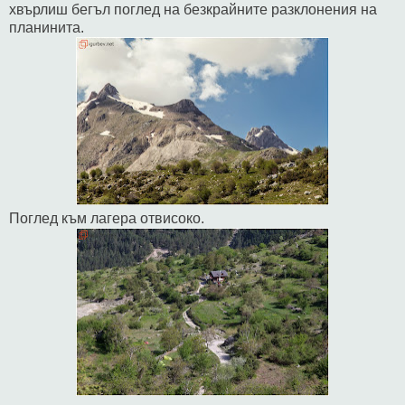
хвърлиш бегъл поглед на безкрайните разклонения на
планинита.
Поглед към лагера отвисоко.