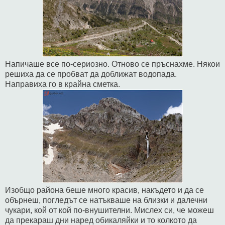
Напичаше все по-сериозно. Отново се пръснахме. Някои
решиха да се пробват да доближат водопада.
Направиха го в крайна сметка.
Изобщо района беше много красив, накъдето и да се
обърнеш, погледът се натъкваше на близки и далечни
чукари, кой от кой по-внушителни. Мислех си, че можеш
да прекараш дни наред обикаляйки и то колкото да