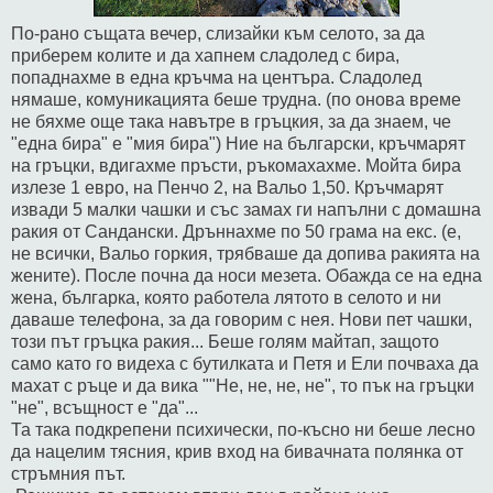
По-рано същата вечер, слизайки към селото, за да
приберем колите и да хапнем сладолед с бира,
попаднахме в една кръчма на центъра. Сладолед
нямаше, комуникацията беше трудна. (по онова време
не бяхме още така навътре в гръцкия, за да знаем, че
"една бира" е "мия бира") Ние на български, кръчмарят
на гръцки, вдигахме пръсти, ръкомахахме. Мойта бира
излезе 1 евро, на Пенчо 2, на Вальо 1,50. Кръчмарят
извади 5 малки чашки и със замах ги напълни с домашна
ракия от Сандански. Дръннахме по 50 грама на екс. (е,
не всички, Вальо горкия, трябваше да допива ракията на
жените). После почна да носи мезета. Обажда се на една
жена, българка, която работела лятото в селото и ни
даваше телефона, за да говорим с нея. Нови пет чашки,
този път гръцка ракия... Беше голям майтап, защото
само като го видеха с бутилката и Петя и Ели почваха да
махат с ръце и да вика ""Не, не, не, не", то пък на гръцки
"не", всъщност е "да"...
Та така подкрепени психически, по-късно ни беше лесно
да нацелим тясния, крив вход на бивачната полянка от
стръмния път.