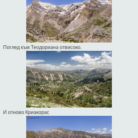
Поглед към Теодориана отвисоко.
И отново Криакорас