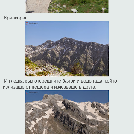
Криакорас.
И гледка към отсрещните баири и водопада, който
излизаше от пещера и изчезваше в друга.