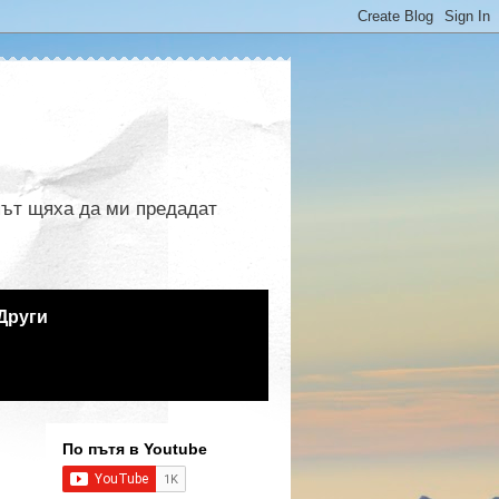
 път щяха да ми предадат
Други
По пътя в Youtube