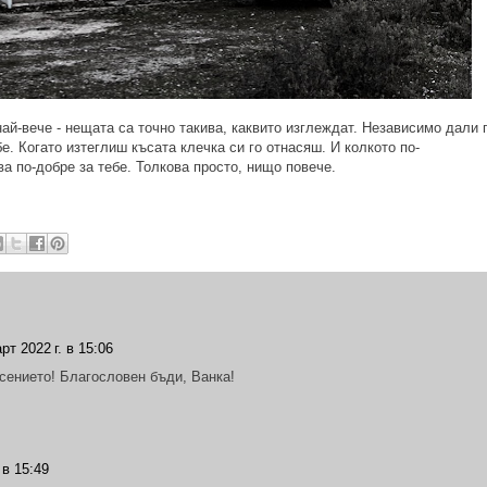
ай-вече - нещата са точно такива, каквито изглеждат. Независимо дали 
е. Когато изтеглиш късата клечка си го отнасяш. И колкото по-
ва по-добре за тебе. Толкова просто, нищо повече.
рт 2022 г. в 15:06
сението! Благословен бъди, Ванка!
 в 15:49