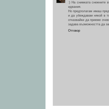
:) На снимката снежните 
идвания.
Но предполагам имаш пред
и да убеждавам някой в то
отказвайки да приеме очев
задава възможността да за
Отговор