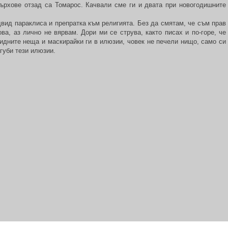
върхове отзад са Томарос. Качвали сме ги и двата при новогодишните
вид параклиса и препратка към религията. Без да смятам, че съм прав
ва, аз лично не вярвам. Дори ми се струва, както писах и по-горе, че
идните неща и маскирайки ги в илюзии, човек не печели нищо, само си
губи тези илюзии.