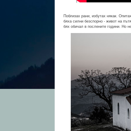
Поблизах рани, избутах някак. Опита
бяха силни безспорно - живот на път
бях обичал в послените години. Но не