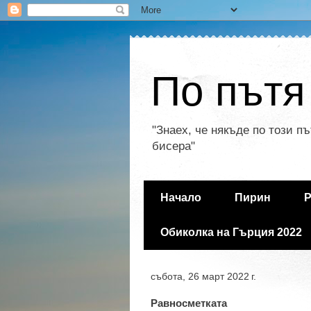
По пътя
"Знаех, че някъде по този п
бисера"
Начало
Пирин
Р
Обиколка на Гърция 2022
събота, 26 март 2022 г.
Равносметката