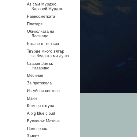
Аз съм Мурджо.
Здравей Мурджо.
Равносметката
Платаря
Обиколката на
Лефкада
Бягане от вятъра
Твърде много вятър
за бедната ми душа
Стария Замък
Наварино
Месиния
За протокола
Изгубени светове
Мани
Кемпер катуна
A big blue cloud
Вулканът Метана
Пелопонес
3 март