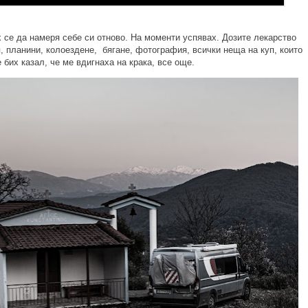
х се да намеря себе си отново. На моменти успявах. Дозите лекарство
я, планини, колоездене, бягане, фотография, всички неща на куп, които
 бих казал, че ме вдигнаха на крака, все още.