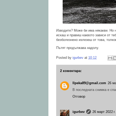
Изводите? Може би има някакви. Но н
искаш и правиш каквото зависи от теб
безболезнено излезеш от това, толко
Пътят продължава надолу.
Posted by
igurbev
at
10:12
2 коментара:
Ilpeka89@gmail.com
26 ма
В последната снимка е спа
Отговор
igurbev
26 март 2022 г.