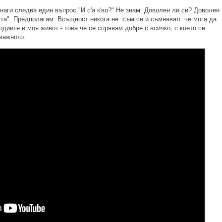
инаги следва един въпрос "И с'а к'во?" Не знам. Доволен ли си? Доволен
кта". Предполагам. Всъщност никога не съм се и съмнявал. че мога да
родиите в моя живот - това че се спрявям добре с всичко, с което се
важното.