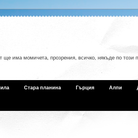
ът ще има момичета, прозрения, всичко, някъде по този
ила
Стара планина
Гърция
Алпи