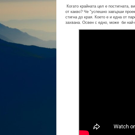
Когато крайната цел е постигната, в
от какво? Че "успешно завърши прое
стигна до края. Което е и една от па
захвана. Освен с едно, може би най-