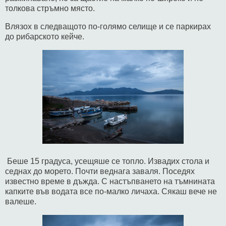
толкова стръмно място.
Влязох в следващото по-голямо селище и се паркирах
до рибарското кейче.
Беше 15 градуса, усещяше се топло. Извадих стола и
седнах до морето. Почти веднага заваля. Поседях
известно време в дъжда. С настъпването на тъмнината
капките във водата все по-малко личаха. Сякаш вече не
валеше.