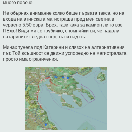
много повече.
Не обърнах внимание колко беше първата такса. но на
входа на атинската магистраша пред мен светна в
червено 5.50 евра. Брех, тази кака за камион ли го взе
ПЕжо! Видя ми се грубичко, спомняйки си, че надолу
патарините следват под път и над път.
Минах тунела под Катерини и слязох на алтернативния
път. Той всъщност се движи успоредно на магистралата,
просто има ограничения.