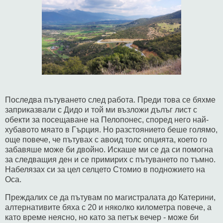
Последва пътуването след работа. Преди това се бяхме
заприказвали с Дидо и той ми възложи дълъг лист с
обекти за посещаване на Пелопонес, според него най-
хубавото мяато в Гърция. Но разстоянието беше голямо,
още повече, че пътувах с авоид толс опцията, което го
забавяше може би двойно. Искаше ми се да си помогна
за следващия ден и се примирих с пътуването по тъмно.
Набелязах си за цел селцето Стомио в подножието на
Оса.
Преждалих се да пътувам по магистралата до Катерини,
алтернативите бяха с 20 и няколко километра повече, а
като време неясно, но като за петък вечер - може би