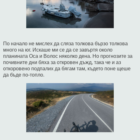
По начало не мислех да сляза толкова бързо толкова
много на юг. Искаше ми се да се завъртя около
планината Оса и Волос няколко дена. Но прогнозите за
почивните дни бяха за откровен дъжд, така че и аз
откоровено подпалих да бягам там, където поне щеше
да бъде по-топло.