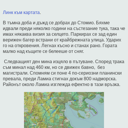
Линк към картата
.
В тъмна доба и дъжд се добрах до Стомио. Бяхме
идвали преди няколко години на състезание тука, така че
имах някаква визия за селцето. Паркирах се зад един
верижен багер встрани от крайбрежната улица. Ударих
го на откровения. Легнах късно и станах рано. Гората
малко над къщите се белееше от сняг.
Следващият ден мина изцяло в пътуване. Според трака
съм минал над 460 км, но се движех бавно, без
магистрали. Спомням си поне 4 по-сериозни планински
превала, преди Ламиа стигнах докъм 800 надморска.
Районът около Ламиа изглежда ефектно в тази връзка.