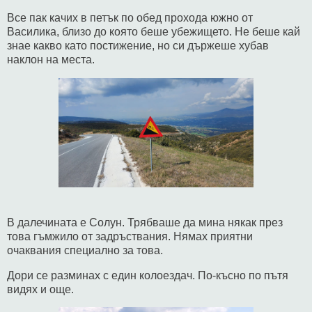
Все пак качих в петък по обед прохода южно от
Василика, близо до която беше убежището. Не беше кай
знае какво като постижение, но си държеше хубав
наклон на места.
В далечината е Солун. Трябваше да мина някак през
това гъмжило от задръствания. Нямах приятни
очаквания специално за това.
Дори се разминах с един колоездач. По-късно по пътя
видях и още.