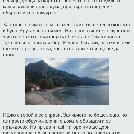
селище, улици на картата. Понечих, но като видях за
какви наклони става дума, при първото ширение
обърнах и се евакуирах.
За второто нямах този късмет. Пътят беше тесен колкото
и буса. Брутално стръгмен. На серпентините се чувствах
увиснал като на виа ферата. Никога не бих минал от
тука, но вече нямах избор. И дано, бога ми, не се изпречи
някоя насрещна кола, тогава незнам какво щеше да
стане!
ПЕжо е герой и се справи. Заливчето не беще лошо, но
аз просто обрулих клоните докато обръщам и се
пръждосах. На пръва и газ! Нагоре имаше дори
разминаване, но за щастие на малко по-широко и не