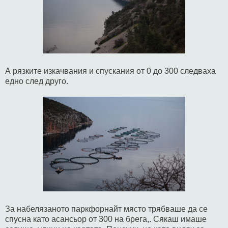
А рязките изкачвания и спускания от 0 до 300 следваха
едно след друго.
За набелязаното паркфорнайт място трябваше да се
спусна като асансьор от 300 на брега,. Сякаш имаше