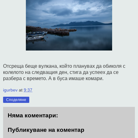
Отсреща беще вулкана, който планувах да обиколя с
колелото на следващия ден, стига да успеех да се
разбера с времето. А в буса имаше комари.
igurbev
at
9:37
Споделяне
Няма коментари:
Публикуване на коментар