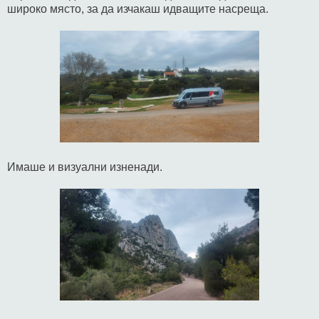
широко място, за да изчакаш идващите насреща.
Имаше и визуални изненади.