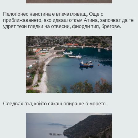
Пелопонес наистина е впечатляващ. Още с
приближаването, ако идваш откъм Атина, започват да те
удрят тези гледки на отвесни, фиорди тип, брегове.
Следвах път, който сякаш опираше в морето.