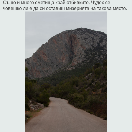
Също и много сметища край отбивките. Чудех се
човешко ли е да си оставиш мизерията на такова място.